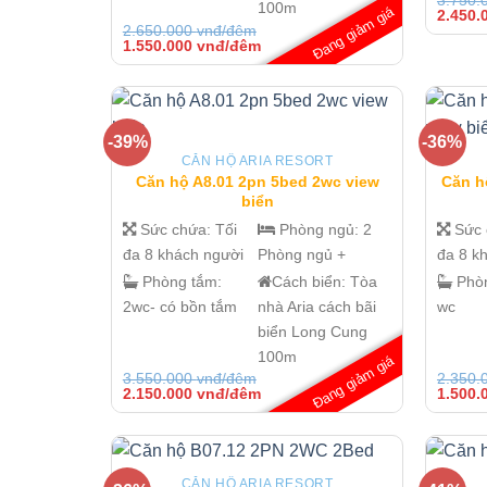
100m
Đang giảm giá
Giá
2.450.
gốc
2.650.000
vnđ/đêm
là:
Giá
Giá
1.550.000
vnđ/đêm
3.750.
gốc
hiện
đêm.
là:
tại
2.650.000 vnđ/
là:
đêm.
1.550.000 vnđ/
đêm.
-39%
-36%
CĂN HỘ ARIA RESORT
Căn hộ A8.01 2pn 5bed 2wc view
Căn h
biển
Sức chứa:
Tối
Phòng ngủ:
2
Sức
đa 8 khách người
Phòng ngủ +
đa 8 k
Phòng tắm:
Cách biển:
Tòa
Phò
2wc- có bồn tắm
nhà Aria cách bãi
wc
biển Long Cung
100m
Đang giảm giá
3.550.000
vnđ/đêm
2.350.
Giá
Giá
Giá
2.150.000
vnđ/đêm
1.500.
gốc
hiện
gốc
là:
tại
là:
3.550.000 vnđ/
là:
2.350.
đêm.
2.150.000 vnđ/
đêm.
đêm.
CĂN HỘ ARIA RESORT