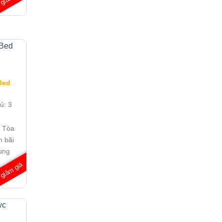
giảm giá
nđ/
Bed
gủ:
3
:
Tòa
h bãi
ung
giảm giá
nđ/