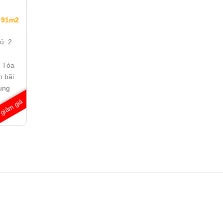
 91m2
gủ:
2
:
Tòa
h bãi
ung
giảm giá
nđ/