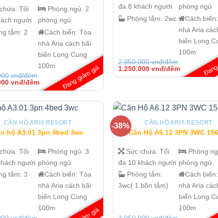
đa 8 khách người
phòng ngủ
 chứa:
Tối
Phòng ngủ:
2
Phòng tắm:
2wc
Cách biển
hách người
phòng ngủ
nhà Aria các
ng tắm:
2
Cách biển:
Tòa
biển Long C
nhà Aria cách bãi
100m
Đang 
biển Long Cung
2.050.000
vnđ/đêm
100m
Đang giảm giá
Giá
Giá
1.250.000
vnđ/đêm
gốc
hiện
000
vnđ/đêm
là:
tại
Giá
000
vnđ/đêm
2.050.000 vnđ/
là:
hiện
đêm.
1.250.000 v
tại
đêm.
000 vnđ/
là:
1.350.000 vnđ/
đêm.
CĂN HỘ ARIA RESORT
CĂN HỘ ARIA RESORT
-38%
n hộ A3.01 3pn 4bed 3wc
Căn Hộ A6.12 3PN 3WC 15
 chứa:
Tối
Phòng ngủ:
3
Sức chứa:
Tối
Phòng n
khách người
phòng ngủ
đa 10 khách người
phòng ngủ
ng tắm:
3
Cách biển:
Tòa
Phòng tắm:
Cách biển
nhà Aria cách bãi
3wc( 1 bồn tắm)
nhà Aria các
biển Long Cung
biển Long C
100m
100m
000
vnđ/đêm
3.950.000
vnđ/đêm