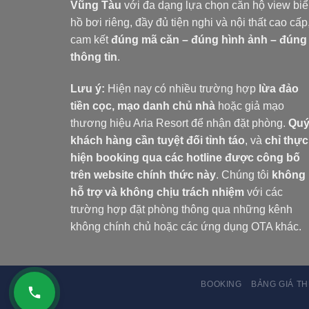
Vũng Tàu
với đa dạng lựa chọn căn hộ view biể
hồ bơi riêng, đầy đủ tiện nghi và nội thất cao cấp
cam kết
đúng mã căn – đúng hình ảnh – đúng
thông tin
.
Lưu ý:
Hiện nay có nhiều trường hợp
lừa đảo
tiền cọc, mạo danh chủ nhà
hoặc giả mạo
thương hiệu Aria Resort để nhận đặt phòng.
Qu
khách hàng cần tuyệt đối tỉnh táo
, và
chỉ thực
hiện booking qua các hotline được công bố
trên website chính thức này
. Chúng tôi
không
hỗ trợ và không chịu trách nhiệm
với các
trường hợp đặt phòng thông qua những kênh
không chính chủ hoặc các ứng dụng OTA khác.
BOOKING
BẢNG GIÁ T