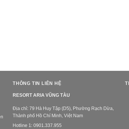
THÔNG TIN LIÊN HỆ
T
RESORT ARIA VŨNG TÀU
Địa chỉ: 79 Hà Huy Tập (D5), Phường Rạch Dừa,
Thành phố Hồ Chí Minh, Việt Nam
ên
Hotline 1:
0901.337.955