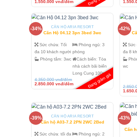
Giá
Giá
Giá
1.550.000
vnđ/đêm
1.550.
gốc
hiện
gốc
là:
tại
là:
2.850.000 vnđ/
là:
2.750.
đêm.
1.550.000 vnđ/
đêm.
đêm.
CĂN HỘ ARIA RESORT
-34%
-42%
Căn Hộ 04.12 3pn 3bed 3wc
Că
Sức chứa:
Tối
Phòng ngủ:
3
Sức
đa 10 khách người
phòng
đa 8 k
Phòng tắm:
3wc
Cách biển:
Tòa
Phò
nhà cách bãi biển
wc
Long Cung 100m
Đang giảm giá
4.350.000
vnđ/đêm
Giá
Giá
2.850.000
vnđ/đêm
2.850.
gốc
hiện
Giá
1.650.
là:
tại
gốc
4.350.000 vnđ/
là:
là:
đêm.
2.850.000 vnđ/
2.850.
đêm.
đêm.
CĂN HỘ ARIA RESORT
-39%
-43%
Căn hộ A03-7.2 2PN 2WC 2Bed
Căn h
Sức chứa:
tối đa
Phòng ngủ:
2