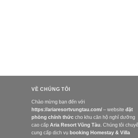
VỀ CHÚNG TÔI
Chào mừng bạn đến với
https://ariaresortvungtau.com/
– website
đặt
phòng chính thức
cho khu căn hộ nghỉ dưỡng
cao cấp
Aria Resort Vũng Tàu
. Chúng tôi chuy
cung cấp dịch vụ
booking Homestay & Villa