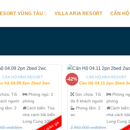
RESORT VŨNG TÀU
VILLA ARIA RESORT
CĂN HỘ
CĂN HỘ ARIA RESORT
CĂN HỘ ARIA RESORT
-42%
n hộ 04.09 2pn 2bed 2wc
Căn Hộ 04.11 2pn 2bed 2
 chứa:
Tối
Phòng ngủ:
2
Sức chứa:
Tối
Phòng n
hách người
phòng
đa 8 khách người
phòng
ng tắm:
2
Cách biển:
Tòa
Phòng tắm:
2
Cách biển
nhà cách bãi biển
wc
nhà cách bãi
o
Long Cung 100m
Long Cung 
Đang giảm giá
000
vnđ/đêm
2.850.000
vnđ/đêm