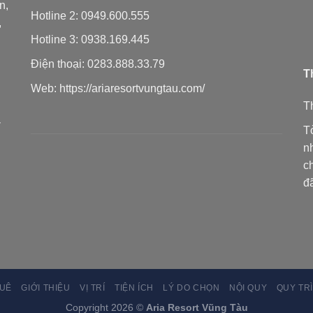
n,
Hotline 2:
0949.600.555
,
Hotline 3:
0938.169.445
Điện thoại:
0283.888.33.79
T
Web:
https://ariaresortvungtau.com/
T
ý
T
n
c
đ
HUÊ
GIỚI THIỆU
VỊ TRÍ
TIỆN ÍCH
LÝ DO CHỌN
NỘI QUY
QUY TR
Copyright 2026 ©
Aria Resort Vũng Tàu