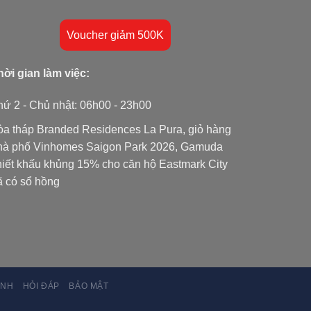
Voucher giảm 500K
hời gian làm việc:
hứ 2 - Chủ nhật: 06h00 - 23h00
òa tháp Branded Residences La Pura
,
giỏ hàng
hà phố Vinhomes Saigon Park
2026, Gamuda
hiết khấu khủng 15% cho
căn hộ Eastmark City
ã có sổ hồng
ÌNH
HỎI ĐÁP
BẢO MẬT