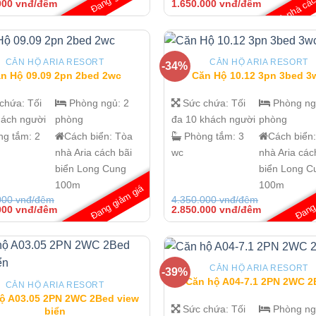
Giá
Giá
Giá
000
vnđ/đêm
1.650.000
vnđ/đêm
hiện
gốc
hiện
tại
là:
tại
000 vnđ/
là:
2.850.000 vnđ/
là:
1.550.000 vnđ/
đêm.
1.650.000 v
đêm.
đêm.
CĂN HỘ ARIA RESORT
CĂN HỘ ARIA RESORT
-34%
n Hộ 09.09 2pn 2bed 2wc
Căn Hộ 10.12 3pn 3bed 3
 chứa:
Tối
Phòng ngủ:
2
Sức chứa:
Tối
Phòng n
hách người
phòng
đa 10 khách người
phòng
ng tắm:
2
Cách biển:
Tòa
Phòng tắm:
3
Cách biển
nhà Aria cách bãi
wc
nhà Aria các
biển Long Cung
biển Long C
100m
100m
Đang giảm giá
Đang 
000
vnđ/đêm
4.350.000
vnđ/đêm
Giá
Giá
Giá
000
vnđ/đêm
2.850.000
vnđ/đêm
hiện
gốc
hiện
tại
là:
tại
000 vnđ/
là:
4.350.000 vnđ/
là:
1.650.000 vnđ/
đêm.
2.850.000 v
đêm.
đêm.
CĂN HỘ ARIA RESORT
-39%
Căn hộ A04-7.1 2PN 2WC 2
CĂN HỘ ARIA RESORT
ộ A03.05 2PN 2WC 2Bed view
Sức chứa:
Tối
Phòng n
biển