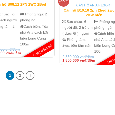
-35%
 hộ B08.12 2PN 2WC 2Bed
CĂN HỘ ARIA RESORT
Căn hộ B10.10 2pn 2bed 2wc
 chứa:
Tối
Phòng ngủ:
2
view biển
hách người
phòng ngủ
Sức chứa:
6
Phòng n
ng tắm:
2
Cách biển:
Tòa
người để, 2 trẻ em
phòng ngủ
nhà Aria cách bãi
( dưới 6t ) người
Cách biển
biển Long Cung
Phòng tắm:
nhà Aria các
100m
Đang giảm giá
2wc, bồn tắm nằm
biển Long C
000
vnđ/đêm
100m
Đang 
Giá
000
vnđ/đêm
hiện
2.850.000
vnđ/đêm
tại
Giá
Giá
1.850.000
vnđ/đêm
000 vnđ/
là:
gốc
hiện
1.450.000 vnđ/
là:
tại
đêm.
2.850.000 vnđ/
là:
đêm.
1.850.000 v
1
2
đêm.