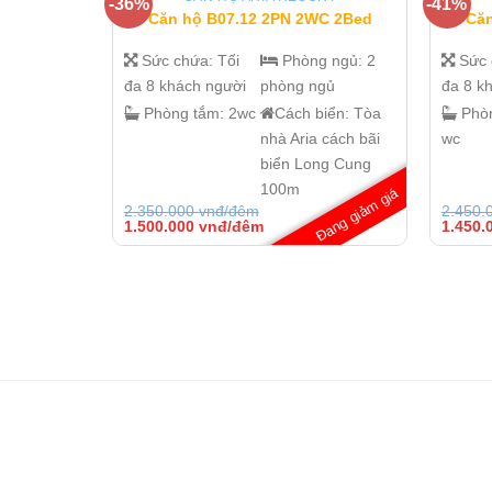
-36%
-41%
Căn hộ B07.12 2PN 2WC 2Bed
Căn
Sức chứa:
Tối
Phòng ngủ:
2
Sức
đa 8 khách người
phòng ngủ
đa 8 k
Phòng tắm:
2wc
Cách biển:
Tòa
Phò
nhà Aria cách bãi
wc
biển Long Cung
100m
Đang giảm giá
2.350.000
vnđ/đêm
2.450.
Giá
Giá
Giá
1.500.000
vnđ/đêm
1.450.
gốc
hiện
gốc
là:
tại
là:
2.350.000 vnđ/
là:
2.450.
đêm.
1.500.000 vnđ/
đêm.
đêm.