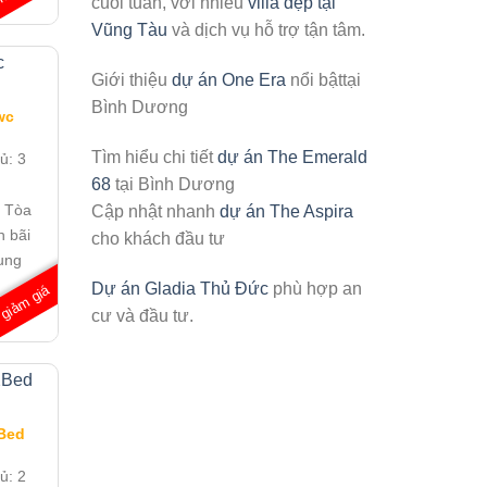
ể
ở
cuối tuần, với nhiều
villa đẹp tại
á
b
hí
Vũng Tàu
và dịch vụ hỗ trợ tận tâm.
T
g tí
y
nđ/
Giới thiệu
dự án One Era
nổi bậttại
s
h
Bình Dương
wc
Tìm hiểu chi tiết
dự án The Emerald
gủ:
3
68
tại Bình Dương
:
Tòa
Cập nhật nhanh
dự án The Aspira
h bãi
cho khách đầu tư
ung
Dự án Gladia Thủ Đức
phù hợp an
giảm giá
cư và đầu tư.
nđ/
Bed
gủ:
2