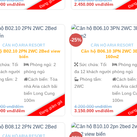
Đang giảm giá
Đang 
Giá
Giá
Giá
000
vnđ/đêm
2.450.000
vnđ/đêm
hiện
gốc
hiện
tại
là:
tại
000 vnđ/
là:
3.950.000 vnđ/
là:
2.450.000 vnđ/
đêm.
2.450.000 v
đêm.
đêm.
-25%
CĂN HỘ ARIA RESORT
CĂN HỘ ARIA RESORT
ộ B02.10 2PN 2WC 2Bed view
Căn hộ B06.10 3PN 2WC 3
biển
160m2
 chứa:
Tối
Phòng ngủ:
2
Sức chứa:
Tối
Phòng n
hách người
phòng ngủ
đa 12 khách người
phòng ngủ
ng tắm:
2
Cách biển:
Tòa
Phòng tắm:
Cách biển
nhà Aria cách bãi
2WC
nhà Aria các
biển Long Cung
biển Long C
100m
100m
Đang giảm giá
Đang 
000
vnđ/đêm
4.200.000
vnđ/đêm
Giá
Giá
Giá
000
vnđ/đêm
3.150.000
vnđ/đêm
hiện
gốc
hiện
tại
là:
tại
000 vnđ/
là:
4.200.000 vnđ/
là:
1.500.000 vnđ/
đêm.
3.150.000 v
đêm.
đêm.
CĂN HỘ ARIA RESORT