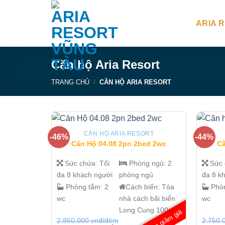
Chuyển
đến
ARIA 
nội
dung
Căn hộ Aria Resort
TRANG CHỦ
/
CĂN HỘ ARIA RESORT
CĂN HỘ ARIA RESORT
-46%
-44%
Căn Hộ 04.08 2pn 2bed 2wc
Că
Sức chứa:
Tối
Phòng ngủ:
2
Sức
đa 8 khách người
phòng ngủ
đa 8 k
Phòng tắm:
2
Cách biển:
Tòa
Phò
wc
nhà cách bãi biển
wc
Long Cung 100m
Đang giảm giá
2.850.000
vnđ/đêm
2.750.