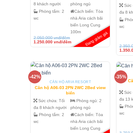
8 khách người
phòng ngủ
Sức
Phòng tắm:
2
Cách biển:
Tòa
đa 8 k
wc
nhà Aria cách bãi
Phò
biển Long Cung
wc
100m
Đang giảm giá
2.050.000
vnđ/đêm
Giá
Giá
1.250.000
vnđ/đêm
gốc
hiện
2.350.
là:
tại
Giá
1.350.
2.050.000 vnđ/
là:
gốc
đêm.
1.250.000 vnđ/
là:
đêm.
2.350.
đêm.
-42%
-35%
Că
CĂN HỘ ARIA RESORT
Căn hộ A06-03 2PN 2WC 2Bed view
Sức
biển
đa 13 
Sức chứa:
Tối
Phòng ngủ:
2
Phò
đa 8 khách người
phòng ngủ
wc
Phòng tắm:
2
Cách biển:
Tòa
wc
nhà Aria cách bãi
biển Long Cung
3.750.