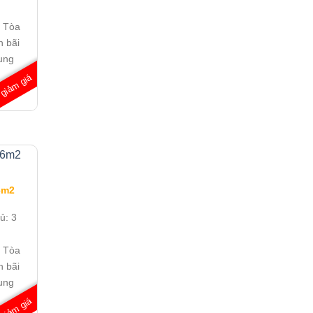
:
Tòa
h bãi
ung
giảm giá
nđ/
6m2
gủ:
3
:
Tòa
h bãi
ung