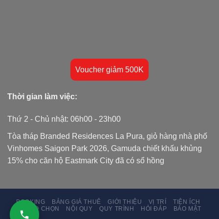
Voucher giảm 500K
Thời gian làm việc:
Thứ 2 - Chủ nhật: 06h00 - 23h00
Tòa tháp Branded Residences La Pura
,
giỏ hàng nhà phố
Vinhomes Saigon Park
2026, Gamuda chiết khấu khủng
15% cho
căn hộ Eastmark City đã có sổ hồng
BOOKING
BẢNG GIÁ THUÊ
GIỚI THIỆU
VỊ TRÍ
TIỆN ÍCH
LÝ DO CHỌN
NỘI QUY
QUY TRÌNH
HỎI ĐÁP
BẢO MẬT