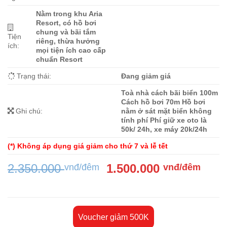
Nằm trong khu Aria
Resort, có hồ bơi
chung và bãi tắm
Tiện
riêng, thừa hưởng
ích:
mọi tiện ích cao cấp
chuẩn Resort
Trạng thái:
Đang giảm giá
Toà nhà cách bãi biển 100m
Cách hồ bơi 70m Hồ bơi
Ghi chú:
nằm ở sát mặt biển không
tính phí Phí giữ xe oto là
50k/ 24h, xe máy 20k/24h
(*) Không áp dụng giá giảm cho thứ 7 và lễ tết
Giá
Giá
2.350.000
1.500.000
vnđ/đêm
vnđ/đêm
gốc
hiện
là:
tại
2.350.000 vnđ/
là:
đêm.
1.50
Voucher giảm 500K