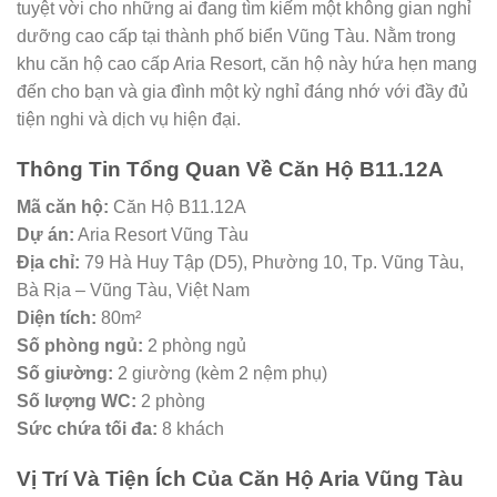
tuyệt vời cho những ai đang tìm kiếm một không gian nghỉ
dưỡng cao cấp tại thành phố biển Vũng Tàu. Nằm trong
khu căn hộ cao cấp Aria Resort, căn hộ này hứa hẹn mang
đến cho bạn và gia đình một kỳ nghỉ đáng nhớ với đầy đủ
tiện nghi và dịch vụ hiện đại.
Thông Tin Tổng Quan Về Căn Hộ B11.12A
Mã căn hộ:
Căn Hộ B11.12A
Dự án:
Aria Resort Vũng Tàu
Địa chỉ:
79 Hà Huy Tập (D5), Phường 10, Tp. Vũng Tàu,
Bà Rịa – Vũng Tàu, Việt Nam
Diện tích:
80m²
Số phòng ngủ:
2 phòng ngủ
Số giường:
2 giường (kèm 2 nệm phụ)
Số lượng WC:
2 phòng
Sức chứa tối đa:
8 khách
Vị Trí Và Tiện Ích Của Căn Hộ Aria Vũng Tàu