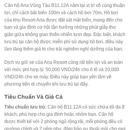
Căn hộ Aria Vũng Tàu B11.12A nằm tại vị trí vô cùng thuận
lợi, chỉ cách bãi biển 100m và cách hồ bơi 70m. Hồ bơi
của khu Resort Aria được đặt sát mặt biển, mang đến cho
bạn và gia đình cơ hội tận hưởng những phút giây thư
giãn giữa không gian thiên nhiên tươi đẹp. Đặc biệt, khách
lưu trú tại căn hộ được miễn phí sử dụng hồ bơi, điều này
làm tăng thêm giá trị cho trải nghiệm nghỉ dưỡng của bạn.
Dịch vụ giữ xe của Aria Resort cũng rất tiện lợi và an toàn
với mức phí hợp lý: 50,000 VND/24h cho ô tô và 20,000
VND/24h cho xe máy. Điều này giúp bạn yên tâm về
phương tiện di chuyển khi lưu trú tại đây.
Tiêu Chuẩn Và Giá Cả
Tiêu chuẩn lưu trú:
Căn hộ B11.12A có sức chứa tối đa 8
khách, phù hợp cho gia đình hoặc nhóm bạn. Căn hộ
được thiết kế với 2 phòng ngủ rộng rãi, mỗi phòng đều có
giường chính và 2 nệm phụ, đảm bảo sự thoải mái cho mọi