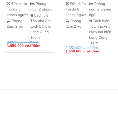
Sức chứa:
Phòng
Sức chứa:
Phòng
Tối đa 8
ngủ:
2 phòng
Tối đa 8
ngủ:
2 phòng
khách người
khách người
ngủ
Cách biển:
Phòng
Tòa nhà Aria
Phòng
Cách biển:
tắm:
2 wc
cách bãi biển
tắm:
2 wc
Tòa nhà Aria
Long Cung
cách bãi biển
100m
Long Cung
2.850.000
vnđ/đêm
100m
Giá
Giá
1.650.000
vnđ/đêm
2.350.000
vnđ/đêm
gốc
hiện
Giá
Giá
1.550.000
vnđ/đêm
là:
tại
gốc
hiện
2.850.000 vnđ/
là:
là:
tại
đêm.
1.650.000 vnđ/
2.350.000 vnđ/
là:
đêm.
đêm.
1.550.000 
đêm.