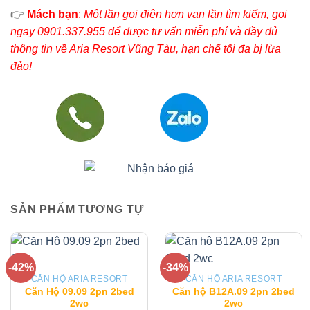
👉
Mách bạn
:
Một lần gọi điện hơn vạn lần tìm kiếm, gọi
ngay 0901.337.955 để được tư vấn miễn phí và đầy đủ
thông tin về Aria Resort Vũng Tàu, hạn chế tối đa bị lừa
đảo!
SẢN PHẨM TƯƠNG TỰ
-42%
-34%
CĂN HỘ ARIA RESORT
CĂN HỘ ARIA RESORT
Căn Hộ 09.09 2pn 2bed
Căn hộ B12A.09 2pn 2bed
2wc
2wc