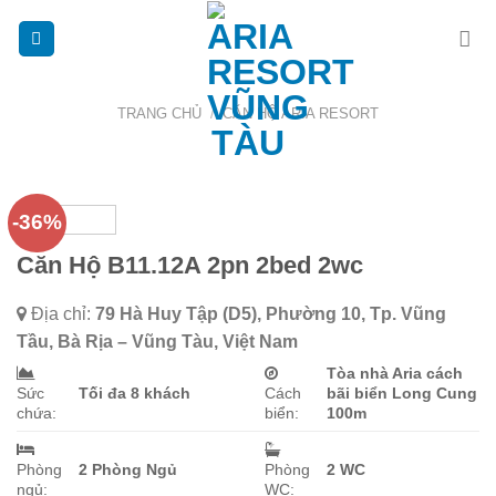
Chuyển
đến
nội
dung
TRANG CHỦ
/
CĂN HỘ ARIA RESORT
-36%
Căn Hộ B11.12A 2pn 2bed 2wc
Địa chỉ:
79 Hà Huy Tập (D5), Phường 10, Tp. Vũng
Tầu, Bà Rịa – Vũng Tàu, Việt Nam
Tòa nhà Aria cách
Sức
Tối đa 8 khách
Cách
bãi biển Long Cung
chứa:
biển:
100m
Phòng
2 Phòng Ngủ
Phòng
2 WC
ngủ:
WC: